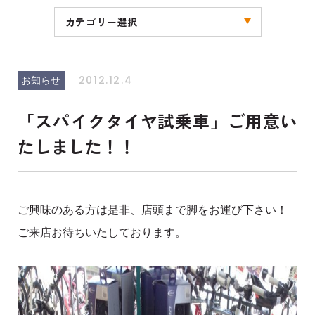
カテゴリー選択
全ての記事
お知らせ
キャンペーン
ブログ
その他
2012.12.4
お知らせ
「スパイクタイヤ試乗車」ご用意い
たしました！！
ご興味のある方は是非、店頭まで脚をお運び下さい！
ご来店お待ちいたしております。