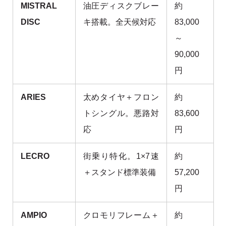
MISTRAL
油圧ディスクブレー
約
DISC
キ搭載。全天候対応
83,000
～
90,000
円
ARIES
太めタイヤ＋フロン
約
トシングル。悪路対
83,600
応
円
LECRO
街乗り特化。1×7速
約
＋スタンド標準装備
57,200
円
AMPIO
クロモリフレーム＋
約