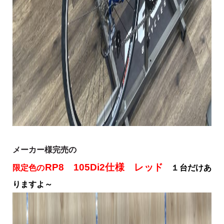
メーカー様完売の
RP8 105Di2仕様 レッド
限定色の
１台だけあ
りますよ～