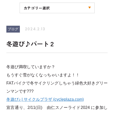
カテゴリー選択
全ての記事
お知らせ
キャンペーン
ブログ
その他
2024.2.13
ブログ
冬遊び♪パート２
冬遊び満喫していますか？
もうすぐ雪がなくなっちゃいますよ！！
FATバイクで冬サイクリングしちゃう緑色大好きグリー
ンマンです???
冬遊び♪ | サイクルプラザ (cycleplaza.com)
宣言通り、2/11(日) 由仁スノーライド2024 に参加し