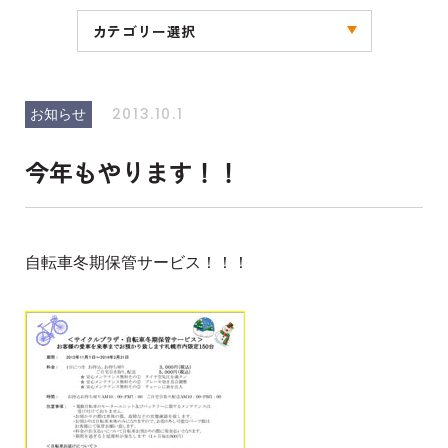
カテゴリー選択
全ての記事
お知らせ
キャンペーン
ブログ
その他
2013.10.1
お知らせ
今年もやります！！
自転車冬期保管サービス！！！