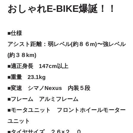
おしゃれE-BIKE爆誕！！
■仕様
アシスト距離：弱レベル(約８６m)〜強レベル
(約３８
km)
■適正身長
147cm以上
■重量
23.1kg
■変速
シマノNexus 内装５段
■フレーム
アルミフレーム
■モータユニット フロントホイールモーター
ユニット
■タイヤサイズ
２６×２．０